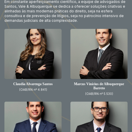
Em constante aperfeiçoamento científico, a equipe de advogados de
Santos, Vale & Albuquerque se dedica a oferecer soluções criativas e
alinhadas às mais modernas práticas do direito, seja na esfera
consultiva e de prevenção de litígios, seja no patrocínio intensivo de
demandas judiciais de alta complexidade.
Claudia Alvarenga Santos
Marcus Vinícius de Albuquerque
Barreto
(OAB/RN nº 4.841)
(OAB/RN nº 5.530)