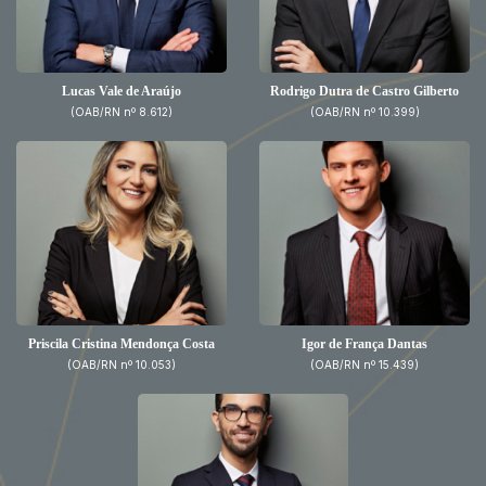
Lucas Vale de Araújo
Rodrigo Dutra de Castro Gilberto
(OAB/RN nº 8.612)
(OAB/RN nº 10.399)
Priscila Cristina Mendonça Costa
Igor de França Dantas
(OAB/RN nº 10.053)
(OAB/RN nº 15.439)