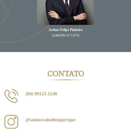
Arthur Felipe Pinheiro
(OAB/RN nº 7.070)
CONTATO
(84) 99125-1240
@santosvalealbuquerque