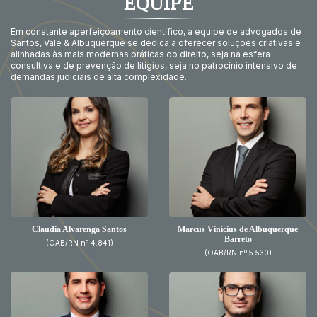
EQUIPE
Em constante aperfeiçoamento científico, a equipe de advogados de
Santos, Vale & Albuquerque se dedica a oferecer soluções criativas e
alinhadas às mais modernas práticas do direito, seja na esfera
consultiva e de prevenção de litígios, seja no patrocínio intensivo de
demandas judiciais de alta complexidade.
Claudia Alvarenga Santos
Marcus Vinícius de Albuquerque
Barreto
(OAB/RN nº 4.841)
(OAB/RN nº 5.530)