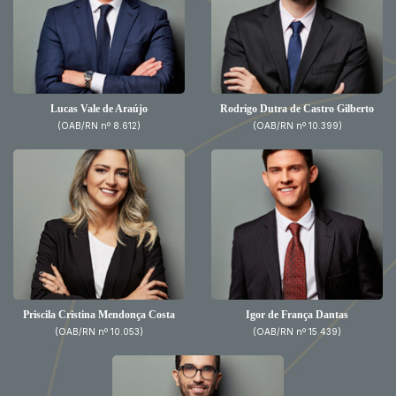
Lucas Vale de Araújo
Rodrigo Dutra de Castro Gilberto
(OAB/RN nº 8.612)
(OAB/RN nº 10.399)
Priscila Cristina Mendonça Costa
Igor de França Dantas
(OAB/RN nº 10.053)
(OAB/RN nº 15.439)