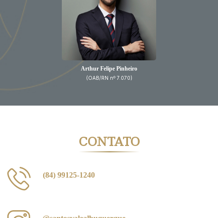
Arthur Felipe Pinheiro
(OAB/RN nº 7.070)
CONTATO
(84) 99125-1240